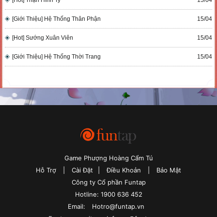
[Hot] Thận Hình Ty
15/04
[Giới Thiệu] Hệ Thống Thân Phận
15/04
[Hot] Sướng Xuân Viên
15/04
[Giới Thiệu] Hệ Thống Thời Trang
15/04
Game Phượng Hoàng Cẩm Tú
Hỗ Trợ
|
Cài Đặt
|
Điều Khoản
|
Bảo Mật
Công ty Cổ phần Funtap
Hotline: 1900 636 452
Email:
Hotro@funtap.vn